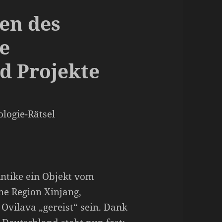
nen des
e
d Projekte
ologie-Rätsel
Antike ein Objekt vom
e Region Xinjang,
Ovilava „gereist“ sein. Dank