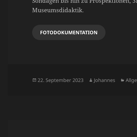
Sondagen bis hin zu Prospektionen, 
Museumsdidaktik.
FOTODOKUMENTATION
Veröffentlicht
Autor
Kate
22. September 2023
Johannes
Allg
am