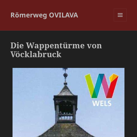
Römerweg OVILAVA
MENÜ
UND
WIDGETS
Die Wappentürme von
Vöcklabruck